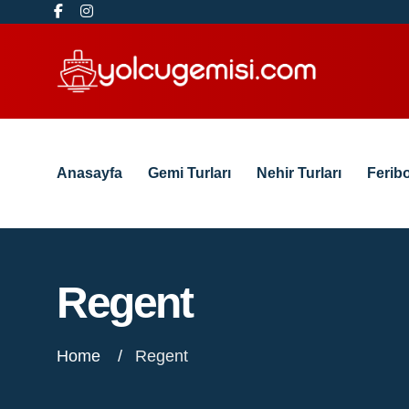
Anasayfa
Gemi Turları
Nehir Turları
Feribo
Regent
Home
Regent