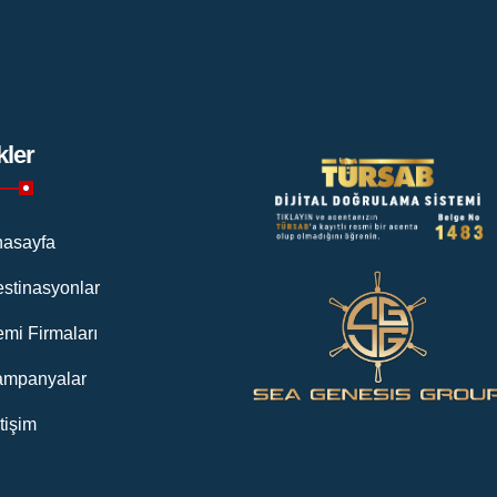
kler
asayfa
stinasyonlar
mi Firmaları
ampanyalar
etişim