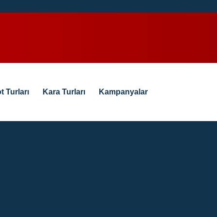
t Turları
Kara Turları
Kampanyalar