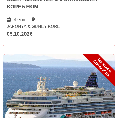
KORE 5 EKİM
14 Gün
JAPONYA & GÜNEY KORE
05.10.2026
J
a
p
o
n
y
a
&
ü
n
e
y
K
o
r
e
G