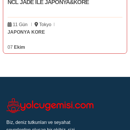
NCL JADE İLE JAPONYA&KORE
11 Gün
Tokyo
JAPONYA KORE
07
Ekim
Biz, deniz tutkunları ve seyahat
severlerden oluşan bir ekibiz, sizi