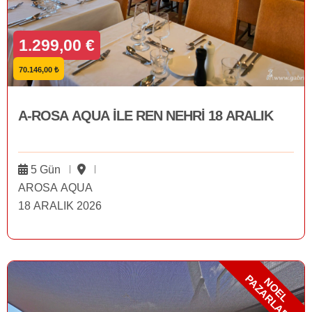
1.299,00 €
70.146,00 ₺
A-ROSA AQUA İLE REN NEHRİ 18 ARALIK
5 Gün
AROSA AQUA
18 ARALIK 2026
P
N
O
E
L
A
Z
A
R
L
A
R
I