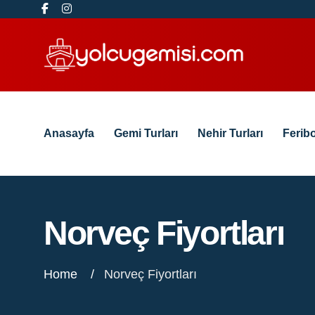
Anasayfa
Gemi Turları
Nehir Turları
Feribo
Norveç Fiyortları
Home
Norveç Fiyortları