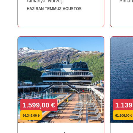
Almanya, Norveç
Alman
HAZİRAN TEMMUZ AGUSTOS
1.599,00 €
1.139
86.346,00 ₺
61.506,00 ₺