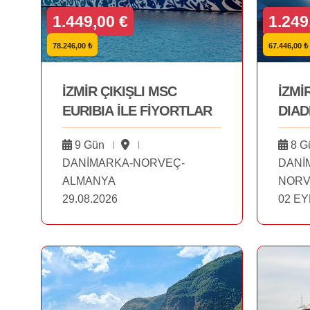
1.449,00 €
1.249
78.246,00 ₺
67.446,00 ₺
İZMİR ÇIKIŞLI MSC
İZMİ
EURIBIA İLE FİYORTLAR
DIAD
9 Gün
8 G
DANİMARKA-NORVEÇ-
DANİ
ALMANYA
NORV
29.08.2026
02 EY