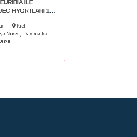
EURIBIA İLE
EÇ FİYORTLARI 15
STOS
ün
Kiel
ya Norveç Danimarka
.2026