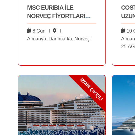
MSC EURIBIA İLE
COST
NORVEÇ FİYORTLARI
UZU
05.09.2026
FİYO
8 Gün
10 
UÇUŞ
Almanya, Danimarka, Norveç
Alman
25 A
İZMİR ÇIKIŞLI