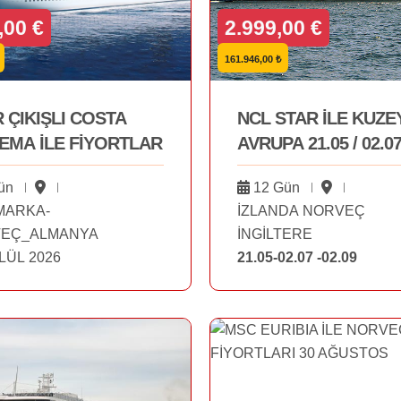
,00 €
2.999,00 €
161.946,00 ₺
R ÇIKIŞLI COSTA
NCL STAR İLE KUZE
EMA İLE FİYORTLAR
AVRUPA 21.05 / 02.07
02.09
ün
12 Gün
MARKA-
İZLANDA NORVEÇ
EÇ_ALMANYA
İNGİLTERE
LÜL 2026
21.05-02.07 -02.09