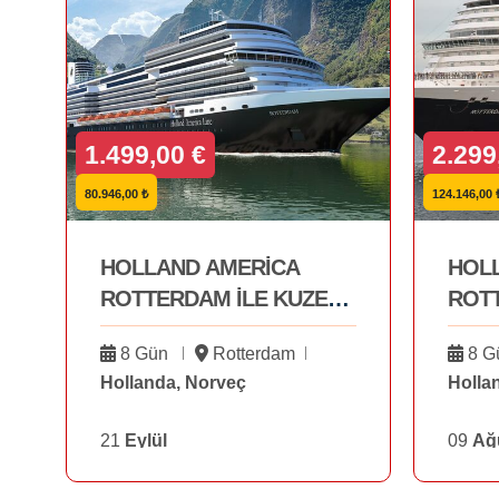
1.499,00 €
2.299
80.946,00 ₺
124.146,00 
HOLLAND AMERİCA
HOL
ROTTERDAM İLE KUZEY
ROTT
AVRUPA VE FİYORTLAR
AVRU
8 Gün
Rotterdam
8 G
21 EYLÜL
09 A
Hollanda, Norveç
Holla
21
Eylül
09
Ağ