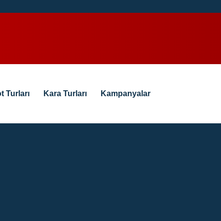
t Turları
Kara Turları
Kampanyalar