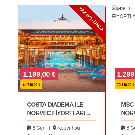
YAZ BOYUNCA
1.199,00 €
1.299
64.746,00 ₺
70.146,00 ₺
COSTA DIADEMA İLE
MSC 
NORVEÇ FİYORTLARI
NORV
YAZ BOYUNCA
MAYI
8 Gün
Kopenhag
8 G