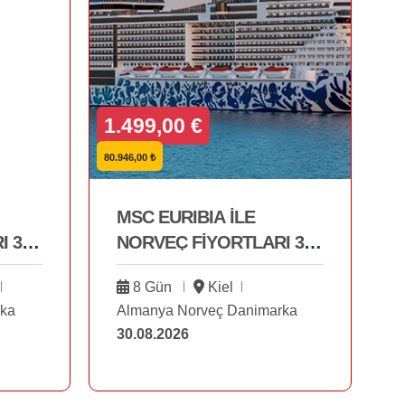
1.499,00 €
80.946,00 ₺
MSC EURIBIA İLE
I 30
NORVEÇ FİYORTLARI 30
AĞUSTOS
8 Gün
Kiel
rka
Almanya Norveç Danimarka
30.08.2026