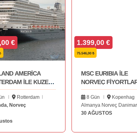
,00 €
1.399,00 €
₺
75.546,00 ₺
LAND AMERİCA
MSC EURIBIA İLE
ERDAM İLE KUZEY
NORVEÇ FİYORTLAR
PA VE FİYORTLAR
AĞUSTOS
ün
Rotterdam
8 Gün
Kopenhag
ĞUSTOS
nda, Norveç
Almanya Norveç Danima
30 AĞUSTOS
ustos