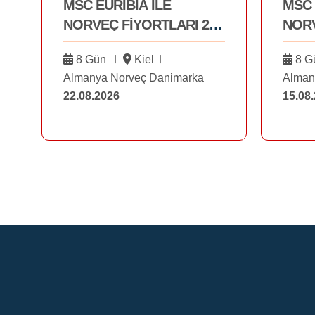
MSC EURIBIA İLE
MSC 
NORVEÇ FİYORTLARI 22
NORV
AĞUSTOS
AĞU
8 Gün
Kiel
8 G
Almanya Norveç Danimarka
Alman
22.08.2026
15.08