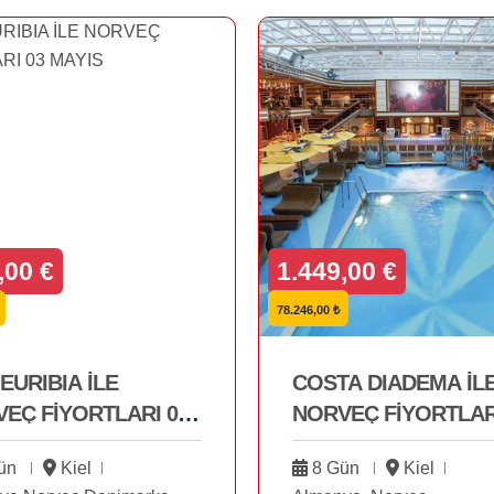
,00 €
1.449,00 €
78.246,00 ₺
EURIBIA İLE
COSTA DIADEMA İL
EÇ FİYORTLARI 03
NORVEÇ FİYORTLAR
S
ün
Kiel
8 Gün
Kiel