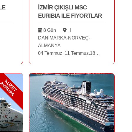
LE
İZMİR ÇIKIŞLI MSC
EURIBIA İLE FİYORTLAR
8 Gün
DANİMARKA-NORVEÇ-
ALMANYA
04 Temmuz ,11 Temmuz,18
Temmuz,25 Temmuz,01
Ağustos,12 Eylül
K
Z
E
Y
V
R
U
P
A
U
A