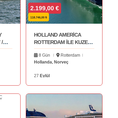
2.199,00 €
118.746,00 ₺
Y
HOLLAND AMERİCA
 /
ROTTERDAM İLE KUZEY
AVRUPA VE FİYORTLAR
8 Gün
Rotterdam
27 EYLÜL
Hollanda, Norveç
27
Eylül