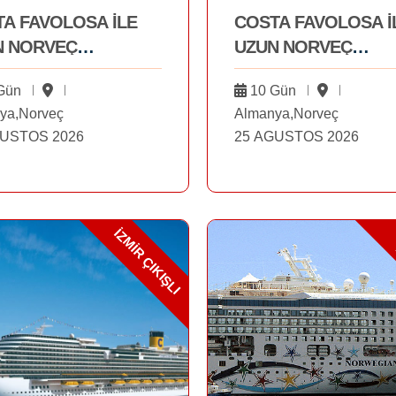
A FAVOLOSA İLE
COSTA FAVOLOSA İ
N NORVEÇ
UZUN NORVEÇ
RTLARI THY
FİYORTLARI THY
Gün
10 Gün
LU 1349 € C
UÇUŞLU 1349 €
ya,Norveç
Almanya,Norveç
GUSTOS 2026
25 AGUSTOS 2026
İZMİR ÇIKIŞLI