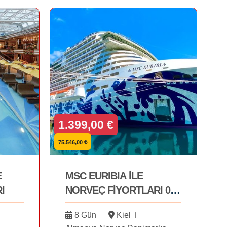
1.399,00 €
75.546,00 ₺
E
MSC EURIBIA İLE
I
NORVEÇ FİYORTLARI 05
EYLÜL
8 Gün
Kiel