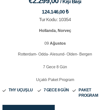
€2.299,00
/ Kişi Başı
124.146,00 ₺
Tur Kodu: 10354
Hollanda, Norveç
09
Ağustos
Rotterdam- Odda- Alesund- Olden- Bergen
7 Gece 8 Gün
Uçaklı Paket Program
THY UÇUŞLU
7 GECE 8 GÜN
PAKET
PROGRAM