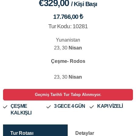
€329,00
/ Kişi Başı
17.766,00 ₺
Tur Kodu: 10281
Yunanistan
23, 30
Nisan
Çeşme- Rodos
23, 30
Nisan
Geçmiş Tarihli Tur Talep Alınmıyor.
ÇEŞME
3 GECE 4 GÜN
KAPI VİZELİ
KALKIŞLI
Tur Rotası
Detaylar