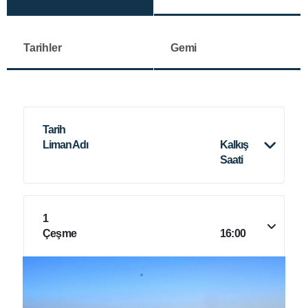
Tarihler
Gemi
Tarih
Liman Adı
Kalkış
Saati
1
Çeşme
16:00