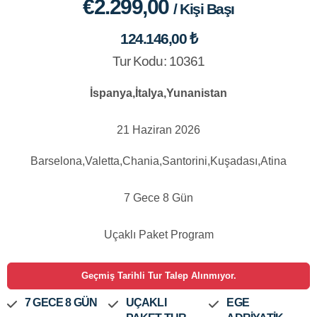
€2.299,00
/ Kişi Başı
124.146,00 ₺
Tur Kodu: 10361
İspanya,İtalya,Yunanistan
21 Haziran 2026
Barselona,Valetta,Chania,Santorini,Kuşadası,Atina
7 Gece 8 Gün
Uçaklı Paket Program
Geçmiş Tarihli Tur Talep Alınmıyor.
7 GECE 8 GÜN
UÇAKLI
EGE