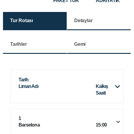
PAKET TUR
ADRİYATİK
Tur Rotası
Detaylar
Tarihler
Gemi
Tarih
Liman Adı
Kalkış
Saati
1
Barselona
15:00